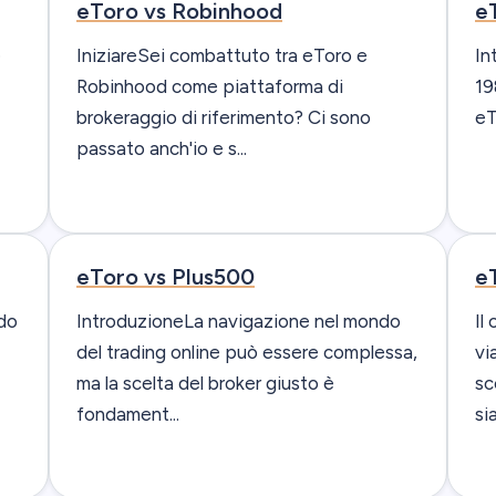
eToro vs Robinhood
eT
e
IniziareSei combattuto tra eToro e
In
Robinhood come piattaforma di
19
brokeraggio di riferimento? Ci sono
eT
passato anch'io e s...
eToro vs Plus500
e
do
IntroduzioneLa navigazione nel mondo
Il
del trading online può essere complessa,
vi
ma la scelta del broker giusto è
sc
fondament...
sia