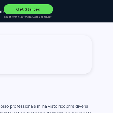
Get Started
um
61% of retail investor accounts lose money
corso professionale mi ha visto ricoprire diversi