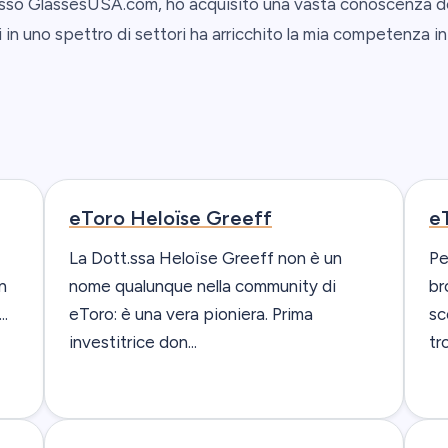
presso GlassesUSA.com, ho acquisito una vasta conoscenza 
 in uno spettro di settori ha arricchito la mia competenza i
eToro Heloïse Greeff
e
La Dott.ssa Heloïse Greeff non è un
Pe
n
nome qualunque nella community di
br
..
eToro: è una vera pioniera. Prima
sc
investitrice don...
tro