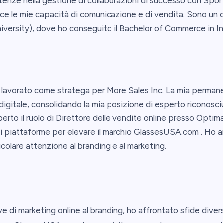
enze nella gestione di collaborazioni di successo con Sport
 le mie capacità di comunicazione e di vendita. Sono un or
iversity), dove ho conseguito il Bachelor of Commerce in
ho lavorato come stratega per More Sales Inc. La mia perma
digitale, consolidando la mia posizione di esperto riconosci
operto il ruolo di Direttore delle vendite online presso Opt
li piattaforme per elevare il marchio GlassesUSA.com . Ho 
colare attenzione al branding e al marketing.
ive di marketing online al branding, ho affrontato sfide diver