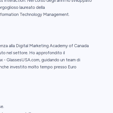
s Interaction. Nel corso degli anni ho sviluppato
goglioso laureato della
 Information Technology Management.
nenza alla Digital Marketing Academy of Canada
uto nel settore. Ho approfondito il
imax - GlassesUSA.com, guidando un team di
anche investito molto tempo presso Euro
se.