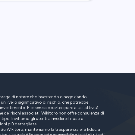
prega di notare che investendo o negoziando
 un livello significativo di rischio, che potrebbe
investimento. È essenziale partecipare a tali attività
dei rischi associati. Wikitoro non offre consulenza di
 tipo. Invitiamo gli utenti a rivedere il nostro
oni più dettagliate.
Su Wikitoro, manteniamo la trasparenza e la fiducia
tro sito web è liberamente accessibile a tutti gli utenti,