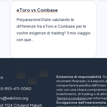
eToro vs Coinbase
PreparazioneState valutando le
differenze tra eToro e Coinbase per le
vostre esigenze di trading? Il mio viaggio
con que...
Esclusione di responsabilità:
Si 
to
strumenti finanziari, si è esposti a
comportare la perdita dell'intero 
63-955-411-0060
solo con una chiara comprensione 
investimento, di trading o di altro
fo@wikitoro.org
Termini e condizioni
per informazi
Divulgazione dell'inserzionista:
it 1124 Cityland Makati
come principi fondamentali. Il nos