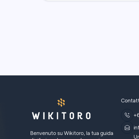
Contat
+
in
Benvenuto su Wikitoro, la tua guida
Un