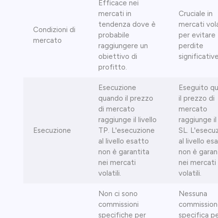
Efficace nei
mercati in
Cruciale in
tendenza dove è
mercati vola
Condizioni di
probabile
per evitare
mercato
raggiungere un
perdite
obiettivo di
significative
profitto.
Esecuzione
Eseguito q
quando il prezzo
il prezzo di
di mercato
mercato
raggiunge il livello
raggiunge il 
Esecuzione
TP. L'esecuzione
SL. L'esecu
al livello esatto
al livello es
non è garantita
non è garan
nei mercati
nei mercati
volatili.
volatili.
Non ci sono
Nessuna
commissioni
commission
specifiche per
specifica p