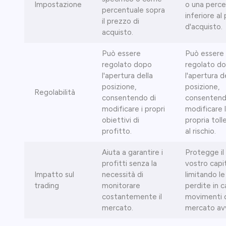
Impostazione
o una perce
percentuale sopra
inferiore al
il prezzo di
d'acquisto.
acquisto.
Può essere
Può essere
regolato dopo
regolato d
l'apertura della
l'apertura d
posizione,
posizione,
Regolabilità
consentendo di
consentend
modificare i propri
modificare 
obiettivi di
propria toll
profitto.
al rischio.
Aiuta a garantire i
Protegge il
profitti senza la
vostro capi
Impatto sul
necessità di
limitando le
trading
monitorare
perdite in c
costantemente il
movimenti 
mercato.
mercato avv