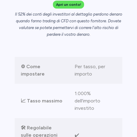
ica
Apri un conto!
Il 52% dei conti degli investitori al dettaglio perdono denaro
aglio perde
quando fanno trading di CFD con questo fornitore. Dovete
valutare se potete permettervi di correre l'alto rischio di
perdere il vostro denaro.
⚙️ Come
Per tasso, per
impostare
importo
1.000%
📈 Tasso massimo
dell'importo
investito
🛠️ Regolabile
sulle operazioni
✔️