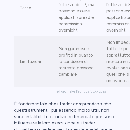
l'utilizzo di TP, ma
l'utilizzo di
Tasse
possono essere
possono es
applicati spread e
applicati s
commissioni
commission
overnight.
overnight.
Non impedi
Non garantisce
tutte le per
profitti in quanto
soprattutto
Limitazioni
le condizioni di
mercati in r
mercato possono
evoluzione 
cambiare.
quelli che si
muovono a s
eToro Take Profit vs Stop Loss
È fondamentale che i trader comprendano che
questi strumenti, pur essendo molto utili, non
sono infallibili. Le condizioni di mercato possono
influenzare la loro esecuzione e i trader
dovrebbero rivedere regolarmente e adattare le