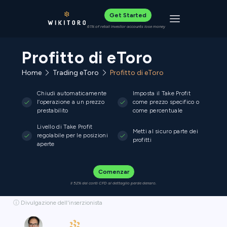
Get Started
Toggle navigat
61% of retail investor accounts lose money
Profitto di eToro
Home
Trading eToro
Profitto di eToro
Chiudi automaticamente
Imposta il Take Profit
l’operazione a un prezzo
come prezzo specifico o
prestabilito
come percentuale
Livello di Take Profit
Metti al sicuro parte dei
regolabile per le posizioni
profitti
aperte
Comenzar
Il 52% dei conti CFD al dettaglio perde denaro.
ⓘ Divulgazione dell'inserzionista