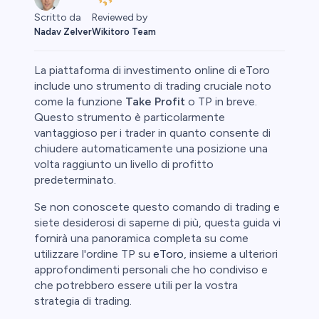
Reviewed by
Scritto da
Wikitoro Team
Nadav Zelver
La piattaforma di investimento online di eToro
include uno strumento di trading cruciale noto
come la funzione
Take Profit
o TP in breve.
Questo strumento è particolarmente
ypto
vantaggioso per i trader in quanto consente di
chiudere automaticamente una posizione una
volta raggiunto un livello di profitto
predeterminato.
Se non conoscete questo comando di trading e
siete desiderosi di saperne di più, questa guida vi
fornirà una panoramica completa su come
eggio
utilizzare l'ordine TP su
eToro
, insieme a ulteriori
approfondimenti personali che ho condiviso e
che potrebbero essere utili per la vostra
le
strategia di trading.