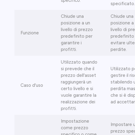
specifico.
specificato.
Chiude una
Chiude una
posizione a un
posizione a
livello di prezzo
livello di p
Funzione
predefinito per
predefinito
garantire i
evitare ulter
profitti.
perdite.
Utilizzato quando
si prevede che il
Utilizzato p
prezzo dell'asset
gestire il ri
raggiungerà un
stabilendo 
Caso d'uso
certo livello e si
perdita ma
vuole garantire la
che si è dis
realizzazione dei
ad accettar
profitti.
Impostazione
Impostare 
come prezzo
prezzo spec
specifico o come