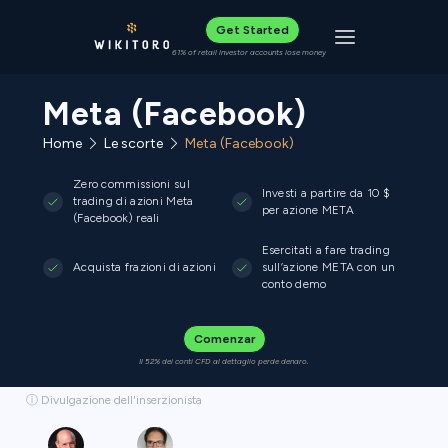
Get Started
Toggle navigat
61% of retail investor accounts lose money
Meta (Facebook)
Home
Le scorte
Meta (Facebook)
Zero commissioni sul
Investi a partire da 10 $
trading di azioni Meta
per azione META
(Facebook) reali
Esercitati a fare trading
Acquista frazioni di azioni
sull’azione META con un
conto demo
Comenzar
Il 52% dei conti CFD al dettaglio perde denaro.
ⓘ Divulgazione dell'inserzionista