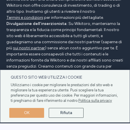
Wikitoro non offre consulenza di investimento, di trading o di
altro tipo. Invitiamo gli utenti a rivedere il nostro
Termini e condizioni
per informazioni più dettagliate.
Divulgazione dell'inserzionista:
Su Wikitoro, manteniamo la
trasparenza e la fiducia come principi fondamentali. Il nostro
sito web è liberamente accessibile a tutti gli utenti, e
guadagniamo una commissione dai nostri partner (saperne di
più
sui nostri partner
) senza alcun costo aggiuntivo per te. È
importante essere consapevoli che tutti i contenuti e le
informazioni fornite da Wikitoro e dai nostri affiliati sono creati
senza pregiudizi. Creiamo contenuti con grande cura per
beneficiare i nostri lettori e, cosa importante, non sono
QUESTO SITO WEB UTILIZZA I COOKIE
influenzati da alcun accordo di compensazione con i nostri
partner.
Utilizziamo i cookie per migliorare le prestazioni del sito web e
migliorare la tua esperienza utente. Puoi scegliere la tua
preferenza per questo uso dei cookie. Per maggiori informazioni,
ti preghiamo di fare riferimento al nostro
Politica sulla privacy
Divulgazione dell'inserzionista
Politica sulla privacy
OK
Rifiuta
Politica sui cookie
Termini e condizioni
Copyright © 2025 Wikitoro Tutti i diritti riservati