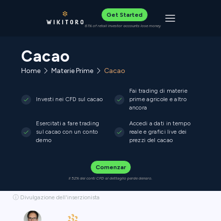
Get Started
Toggle navigat
61% of retail investor accounts lose money
Cacao
Home
Materie Prime
Cacao
Fai trading di materie
Investi nei CFD sul cacao
prime agricole e altro
ancora
Esercitati a fare trading
Accedi a dati in tempo
sul cacao con un conto
reale e grafici live dei
demo
prezzi del cacao
Comenzar
Il 52% dei conti CFD al dettaglio perde denaro.
ⓘ Divulgazione dell'inserzionista