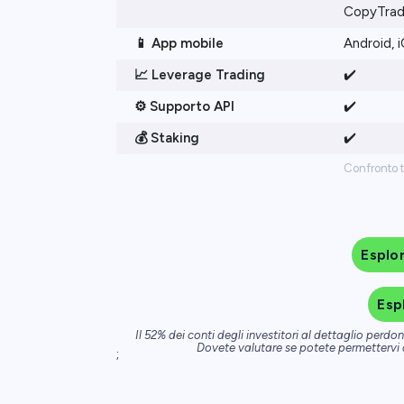
CopyTrad
📱 App mobile
Android, 
📈 Leverage Trading
✔️
⚙️
Supporto API
✔️
💰 Staking
✔️
Confronto 
Esplo
Esp
Il 52% dei conti degli investitori al dettaglio per
Dovete valutare se potete permettervi di
;