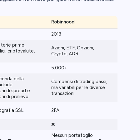
Robinhood
2013
terie prime,
Azioni, ETF, Opzioni,
dici, criptovalute,
Crypto, ADR
5.000+
econda della
Compensi di trading bassi,
nclude
ma variabili per le diverse
ni di spread e
transazioni
ni di prelievo
tografia SSL
2FA
❌
Nessun portafoglio