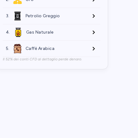
3.
Petrolio Greggio
4.
Gas Naturale
5.
Caffè Arabica
Il 52% dei conti CFD al dettaglio perde denaro.