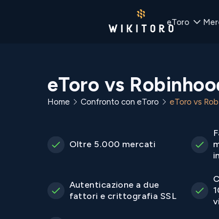
eToro
Mer
eToro vs Robinhoo
Home
Confronto con eToro
eToro vs Rob
F
Oltre 5.000 mercati
m
i
C
Autenticazione a due
1
fattori e crittografia SSL
v