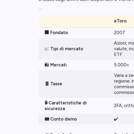
....
eToro
🏢 Fondato
2007
Azioni, ma
📈
Tipi di mercato
valute, in
ETF
🛍️
Mercati
5.000+
Varia a s
regione; i
🧾 Tasse
commissio
commissio
🔒 Caratteristiche di
2FA, crit
sicurezza
📟 Conto demo
✔️