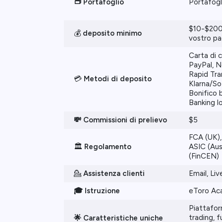
👝 Portafoglio
Portafogl
$10-$200
💰
deposito minimo
vostro pa
Carta di 
PayPal, Net
Rapid Tra
💳
Metodi di deposito
Klarna/So
Bonifico 
Banking l
💸 Commissioni di prelievo
$5
FCA (UK),
🏛️
Regolamento
ASIC (Aus
(FinCEN)
💁
Assistenza clienti
Email, Li
🎓 Istruzione
eToro A
Piattafor
trading, 
🌟 Caratteristiche uniche