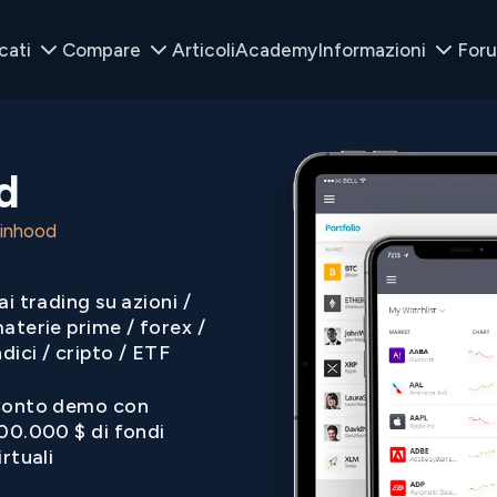
cati
Compare
Articoli
Academy
Informazioni
For
d
inhood
ai trading su azioni /
aterie prime / forex /
ndici / cripto / ETF
onto demo con
00.000 $ di fondi
irtuali