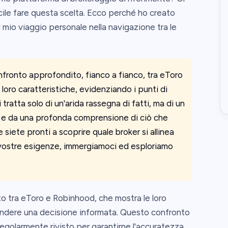
cile fare questa scelta. Ecco perché ho creato
mio viaggio personale nella navigazione tra le
nfronto approfondito, fianco a fianco, tra eToro
e loro caratteristiche, evidenziando i punti di
tratta solo di un'arida rassegna di fatti, ma di un
o e da una profonda comprensione di ciò che
 siete pronti a scoprire quale broker si allinea
le vostre esigenze, immergiamoci ed esploriamo
o tra eToro e Robinhood, che mostra le loro
prendere una decisione informata. Questo confronto
e regolarmente rivisto per garantirne l'accuratezza.