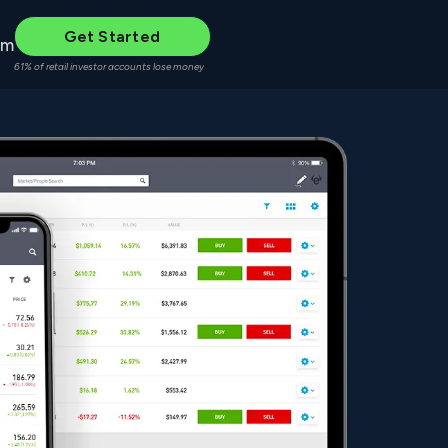
Get Started
um
61% of retail investor accounts lose money