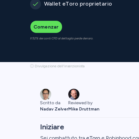
Wallet eToro proprietario
Comenzar
Il 52% dei conti CFD al dettaglio perde denaro.
ⓘ Divulgazione dell'inserzionista
Reviewed by
Scritto da
Mike Druttman
Nadav Zelver
Iniziare
Sei combattuto tra
eToro
e Robinhood com