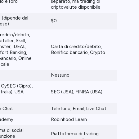
io eToro
separato, ma trading di
criptovalute disponibile
 (dipende dal
$0
ese)
credito/debito,
eller, Skrill,
nsfer, iDEAL,
Carta di credito/debito,
fort Banking,
Bonifico bancario, Crypto
bancario, Online
ocale
Nessuno
 CySEC (Cipro),
tralia), USA
SEC (USA), FINRA (USA)
ve Chat
Telefono, Email, Live Chat
cademy
Robinhood Learn
ma di social
Piattaforma di trading
funzione