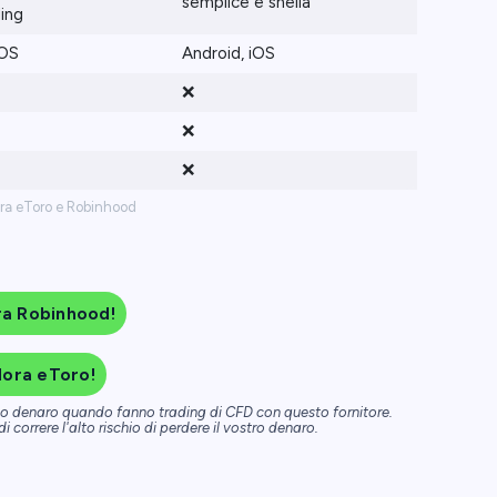
semplice e snella
ing
iOS
Android, iOS
❌
❌
❌
tra eToro e Robinhood
ra Robinhood!
lora eToro!
dono denaro quando fanno trading di CFD con questo fornitore.
 correre l'alto rischio di perdere il vostro denaro.