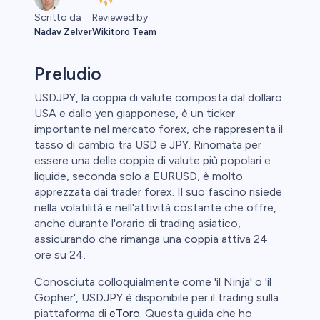
Reviewed by
Scritto da
Wikitoro Team
Nadav Zelver
Preludio
USDJPY, la coppia di valute composta dal dollaro
USA e dallo yen giapponese, è un ticker
ime
importante nel mercato forex, che rappresenta il
tasso di cambio tra USD e JPY. Rinomata per
essere una delle coppie di valute più popolari e
liquide, seconda solo a EURUSD, è molto
apprezzata dai trader forex. Il suo fascino risiede
nella volatilità e nell'attività costante che offre,
anche durante l'orario di trading asiatico,
assicurando che rimanga una coppia attiva 24
ore su 24.
Conosciuta colloquialmente come 'il Ninja' o 'il
Gopher', USDJPY è disponibile per il trading sulla
piattaforma di
eToro
. Questa guida che ho