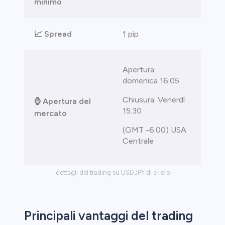
minimo
📈 Spread
1 pip
Apertura:
domenica 16:05
Chiusura: Venerdì
⌚ Apertura del
15:30
mercato
(GMT -6:00) USA
Centrale
dettagli del trading su USDJPY di eToro
Principali vantaggi del trading