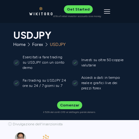
Get Started
Toggle navigat
61% of retail investor accounts lose money
USDJPY
Home
Forex
USDJPY
Esercitati a fare trading
Investi su oltre 50 coppie
su USDJPY con un conto
valutarie
demo
Accedi a dati in tempo
Fai trading su USDJPY 24
reale e grafici live dei
ore su 24 / 7 giorni su 7
prezzi forex
Comenzar
Il 52% dei conti CFD al dettaglio perde denaro.
ⓘ Divulgazione dell'inserzionista