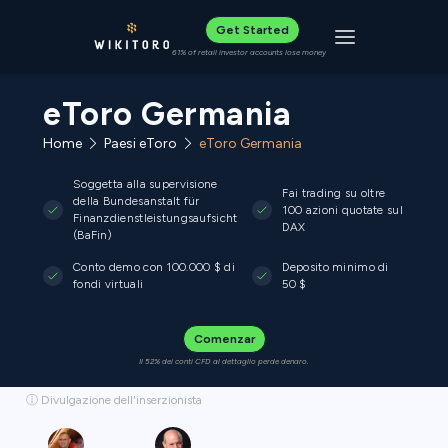
Get Started
Toggle navigat
61% of retail investor accounts lose money
eToro Germania
Home
Paesi eToro
eToro Germania
Soggetta alla supervisione
Fai trading su oltre
della Bundesanstalt für
100 azioni quotate sul
Finanzdienstleistungsaufsicht
DAX
(BaFin)
Conto demo con 100.000 $ di
Deposito minimo di
fondi virtuali
50 $
Comenzar
Il 52% dei conti CFD al dettaglio perde denaro.
ⓘ Divulgazione dell'inserzionista