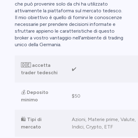
ica
che può provenire solo da chi ha utilizzato
attivamente la piattaforma sul mercato tedesco.
aglio perde
Il mio obiettivo è quello di fornirvi le conoscenze
necessarie per prendere decisioni informate e
sfruttare appieno le caratteristiche di questo
broker a vostro vantaggio nell'ambiente di trading
unico della Germania.
🇩🇪 accetta
✔️
trader tedeschi
💰
Deposito
$50
minimo
🛍️
Tipi di
Azioni, Materie prime, Valute,
mercato
Indici, Crypto, ETF