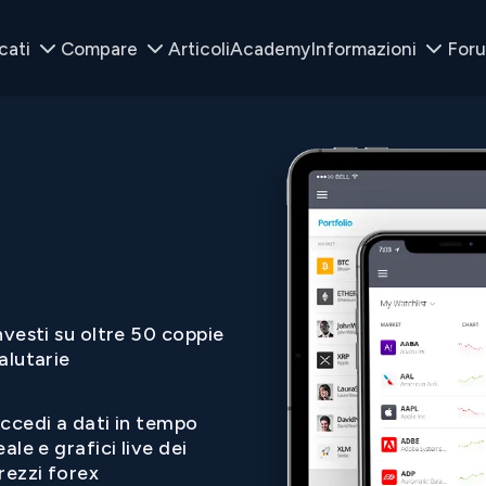
cati
Compare
Articoli
Academy
Informazioni
For
nvesti su oltre 50 coppie
alutarie
ccedi a dati in tempo
eale e grafici live dei
rezzi forex