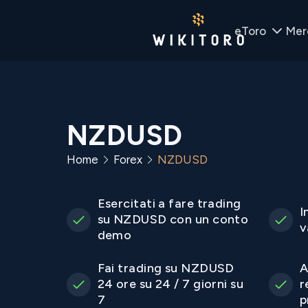
eToro
Mer
NZDUSD
Home
Forex
NZDUSD
Esercitati a fare trading
I
su NZDUSD con un conto
v
demo
Fai trading su NZDUSD
A
24 ore su 24 / 7 giorni su
r
7
p