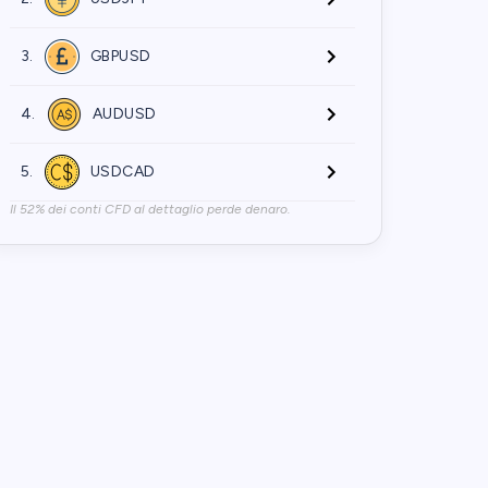
3.
GBPUSD
4.
AUDUSD
5.
USDCAD
Il 52% dei conti CFD al dettaglio perde denaro.