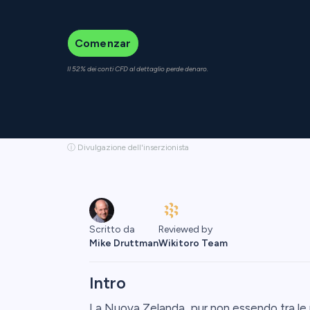
Comenzar
Il 52% dei conti CFD al dettaglio perde denaro.
ⓘ Divulgazione dell'inserzionista
Scritto da
Reviewed by
Mike Druttman
Wikitoro Team
Intro
La Nuova Zelanda, pur non essendo tra le naz