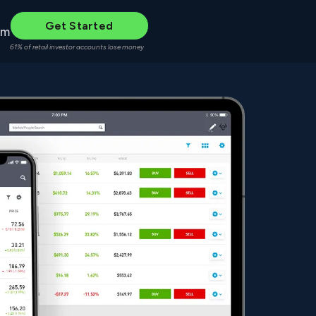
Get Started
um
61% of retail investor accounts lose money