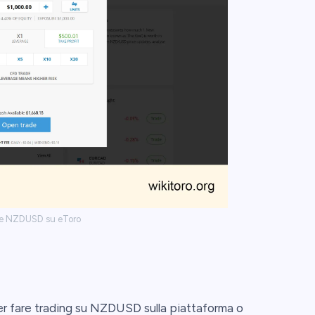
re NZDUSD su eToro
er fare trading su NZDUSD sulla piattaforma o