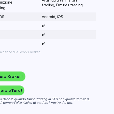
Alta liquidità, Margin
funzione
trading, Futures trading
ing
iOS
Android, iOS
✔️
✔️
✔️
a fianco di eToro vs. Kraken
ora Kraken!
lora eToro!
dono denaro quando fanno trading di CFD con questo fornitore.
 correre l'alto rischio di perdere il vostro denaro.