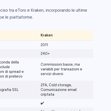
iso tra eToro e Kraken, incorporando le ultime
be le piattaforme.
Kraken
2011
240+
econda della
Commissioni basse, ma
nclude
variabili per transazioni e
ni di spread e
servizi diversi
ni di prelievo
2FA, Cold storage,
tografia SSL
Comunicazione email
criptata
✔️