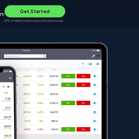
Get Started
um
61% of retail investor accounts lose money