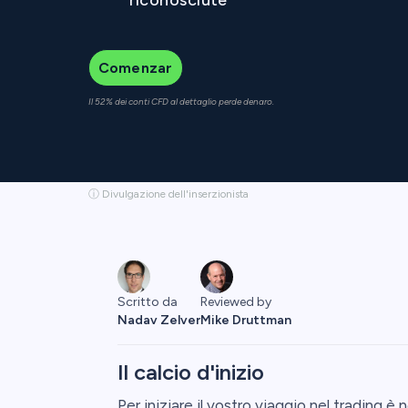
Comenzar
Il 52% dei conti CFD al dettaglio perde denaro.
ⓘ Divulgazione dell'inserzionista
Reviewed by
Scritto da
Mike Druttman
Nadav Zelver
Il calcio d'inizio
Per iniziare il vostro viaggio nel trading 