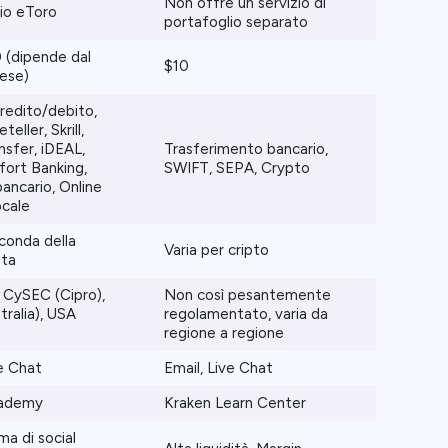
Non offre un servizio di
io eToro
portafoglio separato
 (dipende dal
$10
ese)
credito/debito,
eller, Skrill,
nsfer, iDEAL,
Trasferimento bancario,
fort Banking,
SWIFT, SEPA, Crypto
bancario, Online
ocale
econda della
Varia per cripto
uta
 CySEC (Cipro),
Non così pesantemente
tralia), USA
regolamentato, varia da
regione a regione
ve Chat
Email, Live Chat
cademy
Kraken Learn Center
ma di social