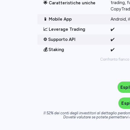
trading, 
🌟 Caratteristiche uniche
CopyTrad
📱 Mobile App
Android, 
📈 Leverage Trading
✔️
⚙️
Supporto API
✔️
💰 Staking
✔️
Confronto fianco 
Espl
Esp
Il 52% dei conti degli investitori al dettaglio per
Dovete valutare se potete permettervi di