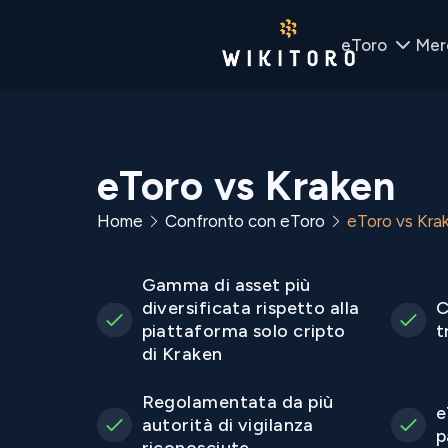
eToro
Mer
eToro vs Kraken
Home
Confronto con eToro
eToro vs Kra
Gamma di asset più
diversificata rispetto alla
C
piattaforma solo cripto
t
di Kraken
Regolamentata da più
e
autorità di vigilanza
p
riconosciute