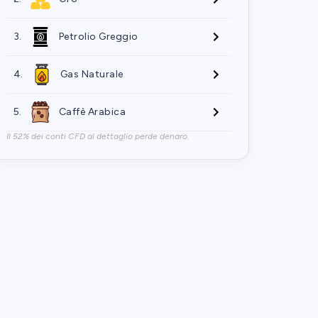
3.
Petrolio Greggio
4.
Gas Naturale
5.
Caffè Arabica
Il 52% dei conti CFD al dettaglio perde denaro.