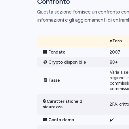
Confronto
Questa sezione fornisce un confronto conc
informazioni e gli aggiornamenti di entram
eToro
🏢 Fondato
2007
🪙 Crypto disponibile
80+
Varia a s
regione; i
🧾 Tasse
commissio
commissio
🔒 Caratteristiche di
2FA, crit
sicurezza
📟 Conto demo
✔️