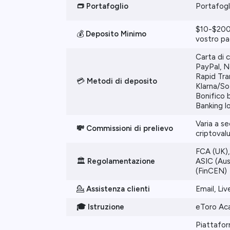
👝 Portafoglio
Portafogl
$10-$200
💰
Deposito Minimo
vostro pa
Carta di 
PayPal, Net
Rapid Tra
💳
Metodi di deposito
Klarna/So
Bonifico 
Banking l
Varia a s
💸 Commissioni di prelievo
criptoval
FCA (UK),
🏛️
Regolamentazione
ASIC (Aus
(FinCEN)
💁
Assistenza clienti
Email, Li
🎓 Istruzione
eToro A
Piattafor