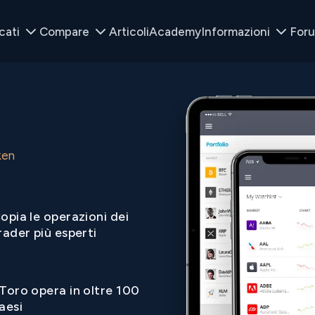
cati
Compare
Articoli
Academy
Informazioni
For
ken
opia le operazioni dei
rader più esperti
Toro opera in oltre 100
aesi