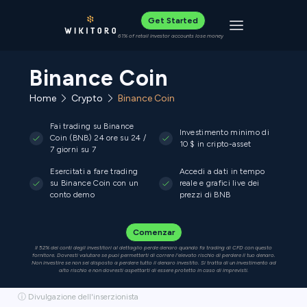
Get Started
Toggle navigat
61% of retail investor accounts lose money
Binance Coin
Home
Crypto
Binance Coin
Fai trading su Binance
Investimento minimo di
Coin (BNB) 24 ore su 24 /
10 $ in cripto-asset
7 giorni su 7
Esercitati a fare trading
Accedi a dati in tempo
su Binance Coin con un
reale e grafici live dei
conto demo
prezzi di BNB
Comenzar
Il 52% dei conti degli investitori al dettaglio perde denaro quando fa trading di CFD con questo
fornitore. Dovresti valutare se puoi permetterti di correre l'elevato rischio di perdere il tuo denaro.
Non investire se non sei disposto a perdere tutto il denaro investito. Si tratta di un investimento ad
alto rischio e non dovresti aspettarti di essere protetto in caso di imprevisti.
ⓘ Divulgazione dell'inserzionista