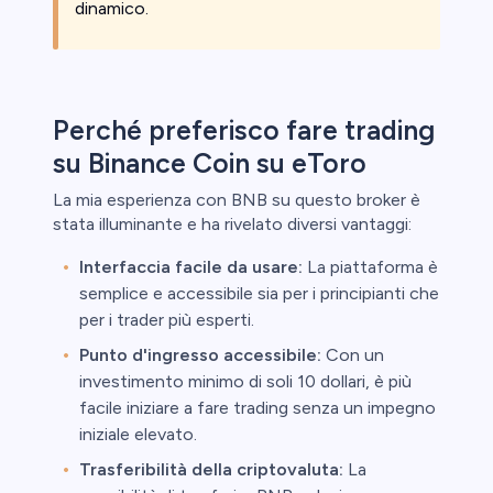
dinamico.
tori al
ndo fa
Perché preferisco fare trading
ornitore.
rmetterti di
su Binance Coin su eToro
perdere il tuo
La mia esperienza con BNB su questo broker è
sposto a
stata illuminante e ha rivelato diversi vantaggi:
tito. Si
 alto rischio
Interfaccia facile da usare:
La piattaforma è
 essere
i.
semplice e accessibile sia per i principianti che
per i trader più esperti.
Punto d'ingresso accessibile:
Con un
investimento minimo di soli 10 dollari, è più
facile iniziare a fare trading senza un impegno
iniziale elevato.
Trasferibilità della criptovaluta:
La