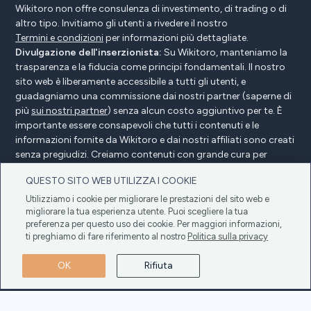
Wikitoro non offre consulenza di investimento, di trading o di
altro tipo. Invitiamo gli utenti a rivedere il nostro
Termini e condizioni
per informazioni più dettagliate.
Divulgazione dell'inserzionista:
Su Wikitoro, manteniamo la
trasparenza e la fiducia come principi fondamentali. Il nostro
sito web è liberamente accessibile a tutti gli utenti, e
guadagniamo una commissione dai nostri partner (saperne di
più
sui nostri partner
) senza alcun costo aggiuntivo per te. È
importante essere consapevoli che tutti i contenuti e le
informazioni fornite da Wikitoro e dai nostri affiliati sono creati
senza pregiudizi. Creiamo contenuti con grande cura per
beneficiare i nostri lettori e, cosa importante, non sono
QUESTO SITO WEB UTILIZZA I COOKIE
influenzati da alcun accordo di compensazione con i nostri
partner.
Utilizziamo i cookie per migliorare le prestazioni del sito web e
migliorare la tua esperienza utente. Puoi scegliere la tua
preferenza per questo uso dei cookie. Per maggiori informazioni,
ti preghiamo di fare riferimento al nostro
Politica sulla privacy
Divulgazione dell'inserzionista
Politica sulla privacy
OK
Rifiuta
Politica sui cookie
Termini e condizioni
Copyright © 2025 Wikitoro Tutti i diritti riservati