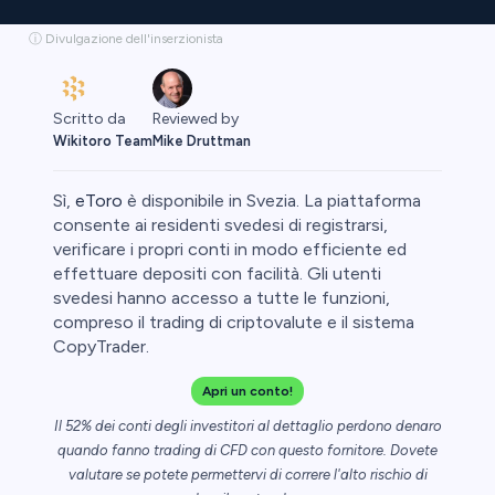
ⓘ Divulgazione dell'inserzionista
Scritto da
Reviewed by
Wikitoro Team
Mike Druttman
Sì,
eToro
è disponibile in Svezia. La piattaforma
consente ai residenti svedesi di registrarsi,
verificare i propri conti in modo efficiente ed
effettuare depositi con facilità. Gli utenti
ypto
svedesi hanno accesso a tutte le funzioni,
compreso il trading di criptovalute e il sistema
CopyTrader.
Apri un conto!
Il 52% dei conti degli investitori al dettaglio perdono denaro
quando fanno trading di CFD con questo fornitore. Dovete
valutare se potete permettervi di correre l'alto rischio di
eggio