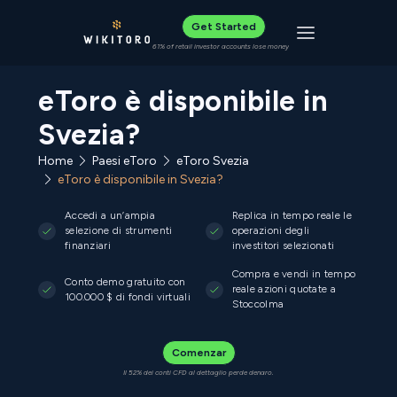
Get Started
Toggle navigat
61% of retail investor accounts lose money
eToro è disponibile in
Svezia?
Home
Paesi eToro
eToro Svezia
eToro è disponibile in Svezia?
Accedi a un’ampia
Replica in tempo reale le
selezione di strumenti
operazioni degli
finanziari
investitori selezionati
Compra e vendi in tempo
Conto demo gratuito con
reale azioni quotate a
100.000 $ di fondi virtuali
Stoccolma
Comenzar
Il 52% dei conti CFD al dettaglio perde denaro.