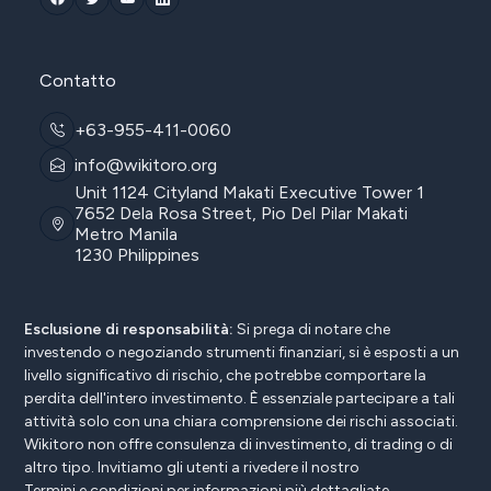
Contatto
+63-955-411-0060
info@wikitoro.org
Unit 1124 Cityland Makati Executive Tower 1
7652 Dela Rosa Street, Pio Del Pilar Makati
Metro Manila
1230 Philippines
Esclusione di responsabilità:
Si prega di notare che
investendo o negoziando strumenti finanziari, si è esposti a un
livello significativo di rischio, che potrebbe comportare la
perdita dell'intero investimento. È essenziale partecipare a tali
attività solo con una chiara comprensione dei rischi associati.
Wikitoro non offre consulenza di investimento, di trading o di
altro tipo. Invitiamo gli utenti a rivedere il nostro
Termini e condizioni
per informazioni più dettagliate.