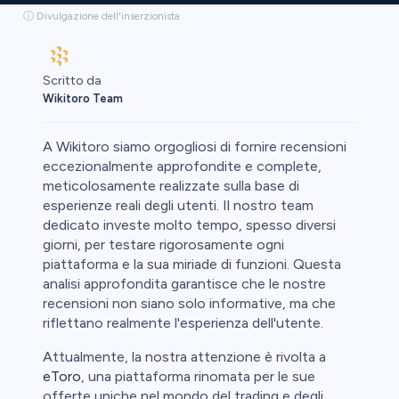
ⓘ Divulgazione dell'inserzionista
Scritto da
Wikitoro Team
A Wikitoro siamo orgogliosi di fornire recensioni
eccezionalmente approfondite e complete,
meticolosamente realizzate sulla base di
esperienze reali degli utenti. Il nostro team
ypto
dedicato investe molto tempo, spesso diversi
giorni, per testare rigorosamente ogni
piattaforma e la sua miriade di funzioni. Questa
analisi approfondita garantisce che le nostre
recensioni non siano solo informative, ma che
riflettano realmente l'esperienza dell'utente.
Attualmente, la nostra attenzione è rivolta a
eggio
eToro
, una piattaforma rinomata per le sue
offerte uniche nel mondo del trading e degli