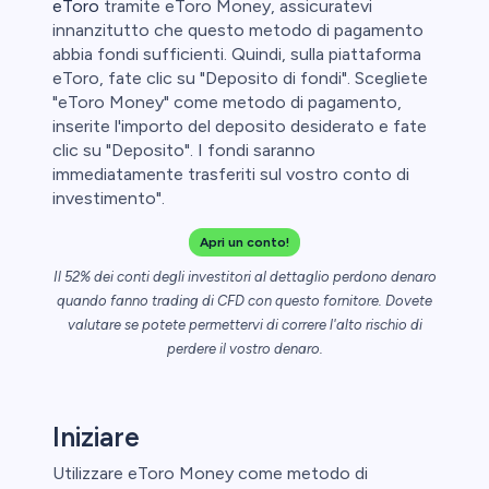
eToro
tramite eToro Money, assicuratevi
innanzitutto che questo metodo di pagamento
abbia fondi sufficienti. Quindi, sulla piattaforma
ypto
eToro, fate clic su "Deposito di fondi". Scegliete
"eToro Money" come metodo di pagamento,
inserite l'importo del deposito desiderato e fate
clic su "Deposito". I fondi saranno
immediatamente trasferiti sul vostro conto di
investimento".
Apri un conto!
eggio
Il 52% dei conti degli investitori al dettaglio perdono denaro
quando fanno trading di CFD con questo fornitore. Dovete
le
valutare se potete permettervi di correre l'alto rischio di
perdere il vostro denaro.
ica
aglio perde
Iniziare
Utilizzare eToro Money come metodo di