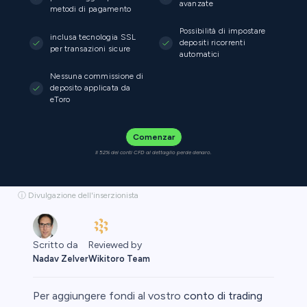
avanzate
metodi di pagamento
Possibilità di impostare
inclusa tecnologia SSL
depositi ricorrenti
per transazioni sicure
automatici
Nessuna commissione di
deposito applicata da
eToro
Comenzar
Il 52% dei conti CFD al dettaglio perde denaro.
ⓘ Divulgazione dell'inserzionista
Reviewed by
Scritto da
Wikitoro Team
Nadav Zelver
Per aggiungere fondi al vostro
conto di trading