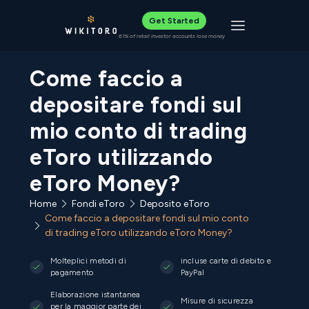
Get Started
Toggle navigat
61% of retail investor accounts lose money
Come faccio a
depositare fondi sul
mio conto di trading
eToro utilizzando
eToro Money?
Home
Fondi eToro
Deposito eToro
Come faccio a depositare fondi sul mio conto
di trading eToro utilizzando eToro Money?
Molteplici metodi di
incluse carte di debito e
pagamento
PayPal
Elaborazione istantanea
Misure di sicurezza
per la maggior parte dei