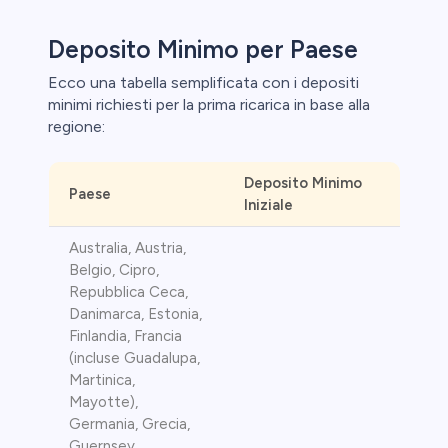
Deposito Minimo per Paese
Ecco una tabella semplificata con i depositi
minimi richiesti per la prima ricarica in base alla
eggio
regione:
le
Deposito Minimo
Paese
Iniziale
ica
Australia, Austria,
aglio perde
Belgio, Cipro,
Repubblica Ceca,
Danimarca, Estonia,
Finlandia, Francia
(incluse Guadalupa,
Martinica,
Mayotte),
Germania, Grecia,
Guernsey,