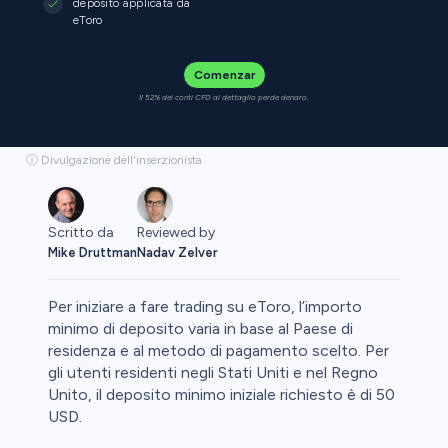
deposito applicata da
eToro
Comenzar
Il 52% dei conti CFD al dettaglio perde denaro.
ⓘ Divulgazione dell'inserzionista
Scritto da
Reviewed by
Mike Druttman
Nadav Zelver
Per iniziare a fare trading su eToro, l’importo
minimo di deposito varia in base al Paese di
residenza e al metodo di pagamento scelto. Per
gli utenti residenti negli Stati Uniti e nel Regno
ypto
Unito, il deposito minimo iniziale richiesto è di 50
USD.