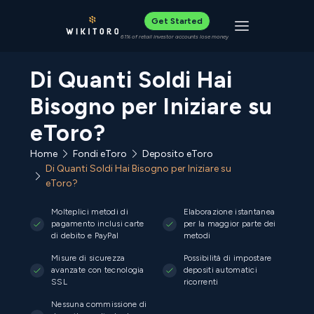
Get Started
Toggle navigat
61% of retail investor accounts lose money
Di Quanti Soldi Hai
Bisogno per Iniziare su
eToro?
Home
Fondi eToro
Deposito eToro
Di Quanti Soldi Hai Bisogno per Iniziare su
eToro?
Molteplici metodi di
Elaborazione istantanea
pagamento inclusi carte
per la maggior parte dei
di debito e PayPal
metodi
Misure di sicurezza
Possibilità di impostare
avanzate con tecnologia
depositi automatici
SSL
ricorrenti
Nessuna commissione di