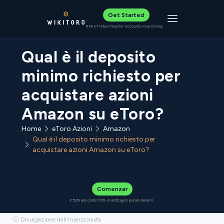
Get Started
Toggle navigat
61% of retail investor accounts lose money
Qual è il deposito
minimo richiesto per
acquistare azioni
Amazon su eToro?
Home
eToro Azioni
Amazon
Qual è il deposito minimo richiesto per
acquistare azioni Amazon su eToro?
Comenzar
Il 52% dei conti CFD al dettaglio perde denaro.
ⓘ Divulgazione dell'inserzionista