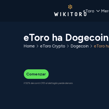
eToro
Mer
eToro ha Dogecoin
Home
eToro Crypto
Dogecoin
eToro h
Comenzar
Il 52% dei conti CFD al dettaglio perde denaro.