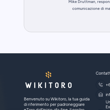
Mike Druttman, respons
comunicazione di mar
Contat
+
in
Benvenuto su Wikitoro, la tua guida
Un
di riferimento per padroneggiare
Ex
eToro dall'inizio alla fine. Il nostro