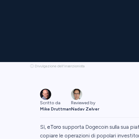
ⓘ Divulgazione dell'inserzionista
Scritto da
Reviewed by
Mike Druttman
Nadav Zelver
Sì,
eToro
supporta Dogecoin sulla sua piatt
copiare le operazioni di popolari investitor