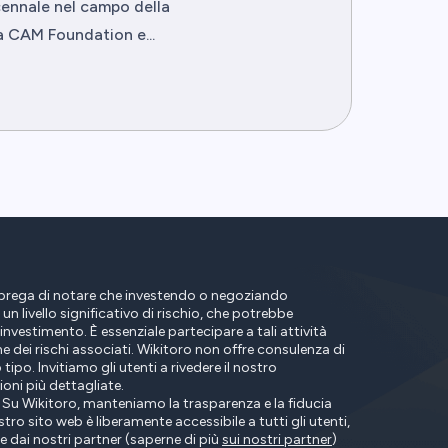
cennale nel campo della
a CAM Foundation e...
prega di notare che investendo o negoziando
 un livello significativo di rischio, che potrebbe
investimento. È essenziale partecipare a tali attività
dei rischi associati. Wikitoro non offre consulenza di
 tipo. Invitiamo gli utenti a rivedere il nostro
oni più dettagliate.
Su Wikitoro, manteniamo la trasparenza e la fiducia
tro sito web è liberamente accessibile a tutti gli utenti,
ai nostri partner (saperne di più
sui nostri partner
)