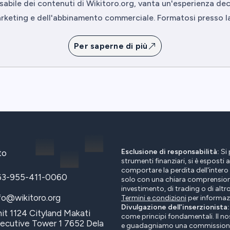
abile dei contenuti di Wikitoro.org, vanta un'esperienza de
keting e dell'abbinamento commerciale. Formatosi presso l
Per saperne di più
Esclusione di responsabilità:
Si 
to
strumenti finanziari, si è esposti a
comportare la perdita dell'intero 
63-955-411-0060
solo con una chiara comprensione 
investimento, di trading o di altro
fo@wikitoro.org
Termini e condizioni
per informazi
Divulgazione dell'inserzionista:
it 1124 Cityland Makati
come principi fondamentali. Il nos
ecutive Tower 1 7652 Dela
e guadagniamo una commissione d