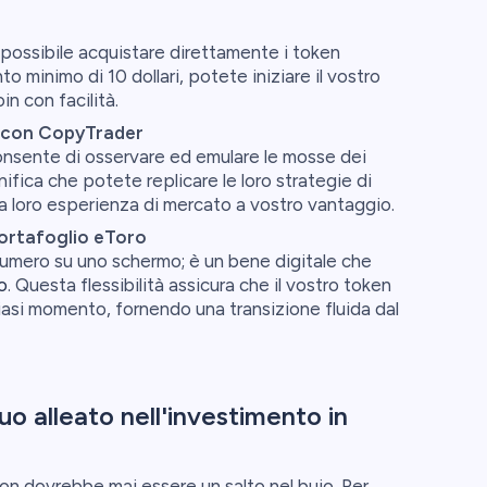
è possibile acquistare direttamente i token
 minimo di 10 dollari, potete iniziare il vostro
n con facilità.
à con CopyTrader
nsente di osservare ed emulare le mosse dei
fica che potete replicare le loro strategie di
a loro esperienza di mercato a vostro vantaggio.
ortafoglio eToro
numero su uno schermo; è un bene digitale che
o
. Questa flessibilità assicura che il vostro token
asi momento, fornendo una transizione fluida dal
 tuo alleato nell'investimento in
on dovrebbe mai essere un salto nel buio. Per