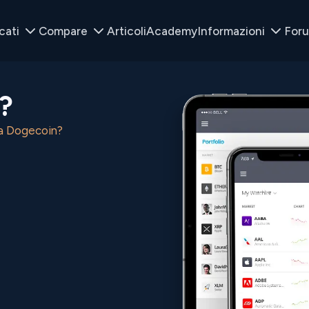
cati
Compare
Articoli
Academy
Informazioni
For
?
a Dogecoin?