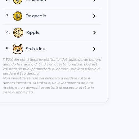
3.
Dogecoin
4.
Ripple
5.
Shiba Inu
Il 52% dei conti degli investitori al dettaglio perde denaro
quando fa trading di CFD con questo fornitore. Dovresti
valutare se puoi permetterti di correre l'elevato rischio di
perdere il tuo denaro.
Non investire se non sei disposto a perdere tutto il
denaro investito. Si tratta di un investimento ad alto
rischio e non dovresti aspettarti di essere protetto in
caso di imprevisti.