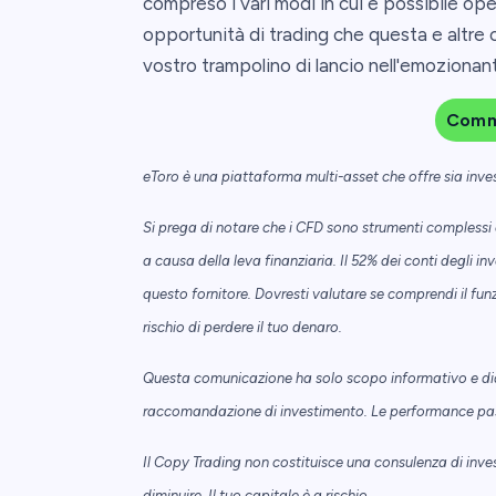
compreso i vari modi in cui è possibile ope
opportunità di trading che questa e altre c
vostro trampolino di lancio nell'emoziona
Comm
eToro è una piattaforma multi-asset che offre sia investi
Si prega di notare che i CFD sono strumenti compless
a causa della leva finanziaria. Il 52% dei conti degli 
questo fornitore. Dovresti valutare se comprendi il fun
rischio di perdere il tuo denaro.
Questa comunicazione ha solo scopo informativo e di
raccomandazione di investimento. Le performance passat
Il Copy Trading non costituisce una consulenza di inve
diminuire. Il tuo capitale è a rischio.