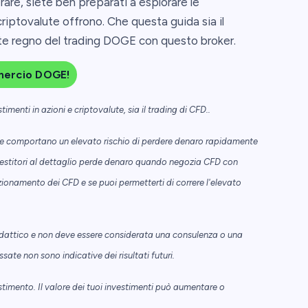
rare, siete ben preparati a esplorare le
riptovalute offrono. Che questa guida sia il
nte regno del trading DOGE con questo broker.
ercio DOGE!
menti in azioni e criptovalute, sia il trading di CFD..
i e comportano un elevato rischio di perdere denaro rapidamente
investitori al dettaglio perde denaro quando negozia CFD con
zionamento dei CFD e se puoi permetterti di correre l'elevato
dattico e non deve essere considerata una consulenza o una
e non sono indicative dei risultati futuri.
stimento. Il valore dei tuoi investimenti può aumentare o