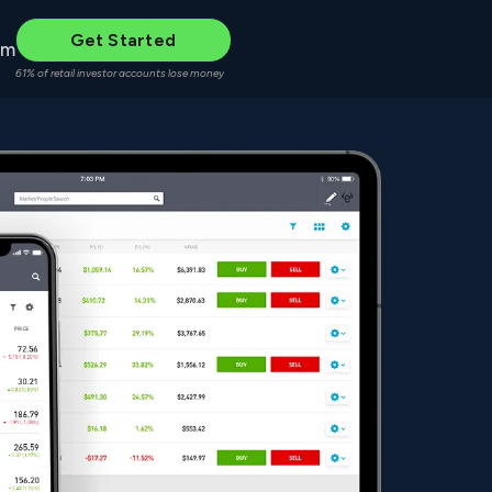
Get Started
um
61% of retail investor accounts lose money