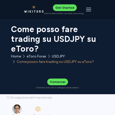
Get Started
Toggle navigat
61% of retail investor accounts lose money
Come posso fare
trading su USDJPY su
eToro?
Home
eToro Forex
USDJPY
Come posso fare trading su USDJPY su eToro?
Comenzar
Il 52% dei conti CFD al dettaglio perde denaro.
ⓘ Divulgazione dell'inserzionista