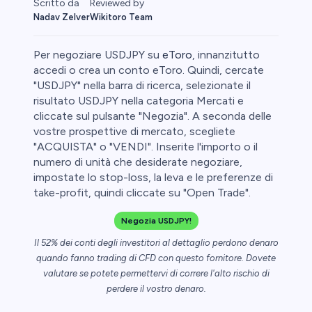
Reviewed by
Scritto da
Wikitoro Team
Nadav Zelver
Per negoziare USDJPY su
eToro
, innanzitutto
accedi o crea un conto eToro. Quindi, cercate
"USDJPY" nella barra di ricerca, selezionate il
risultato USDJPY nella categoria Mercati e
ime
cliccate sul pulsante "Negozia". A seconda delle
vostre prospettive di mercato, scegliete
"ACQUISTA" o "VENDI". Inserite l'importo o il
numero di unità che desiderate negoziare,
impostate lo stop-loss, la leva e le preferenze di
take-profit, quindi cliccate su "Open Trade".
Negozia USDJPY!
Il 52% dei conti degli investitori al dettaglio perdono denaro
quando fanno trading di CFD con questo fornitore. Dovete
valutare se potete permettervi di correre l'alto rischio di
perdere il vostro denaro.