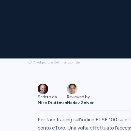
ⓘ Divulgazione dell'inserzionista
Scritto da
Reviewed by
Mike Druttman
Nadav Zelver
Per fare trading sull'indice FTSE 100 su
eT
conto eToro. Una volta effettuato l'accesso