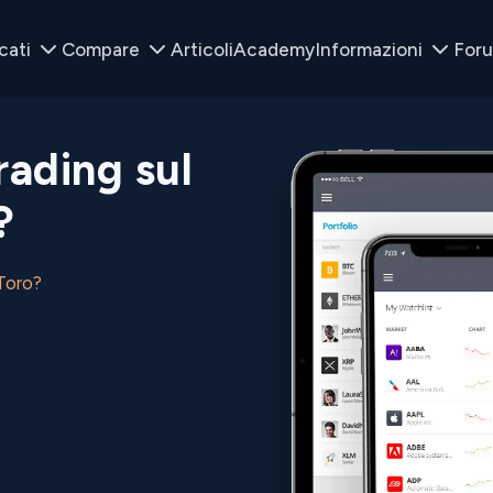
cati
Compare
Articoli
Academy
Informazioni
For
rading sul
?
Toro?