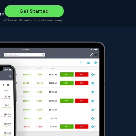
Get Started
um
61% of retail investor accounts lose money