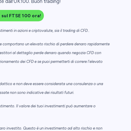
te dall'UK100. Buon trading!
g sul FTSE 100 ora!
menti in azioni e criptovalute, sia il trading di CFD..
i e comportano un elevato rischio di perdere denaro rapidamente
investitori al dettaglio perde denaro quando negozia CFD con
zionamento dei CFD e se puoi permetterti di correre l'elevato
dattico e non deve essere considerata una consulenza o una
e non sono indicative dei risultati futuri.
stimento. Il valore dei tuoi investimenti può aumentare o
naro investito. Questo è un investimento ad alto rischio e non