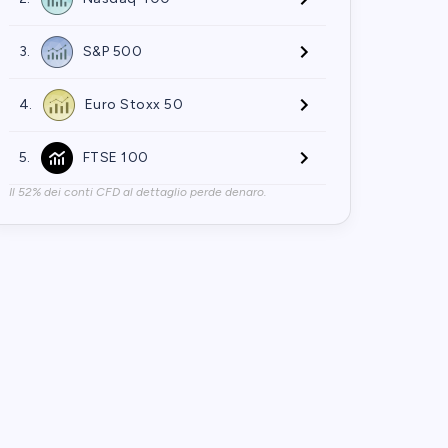
3.
S&P 500
4.
Euro Stoxx 50
5.
FTSE 100
Il 52% dei conti CFD al dettaglio perde denaro.