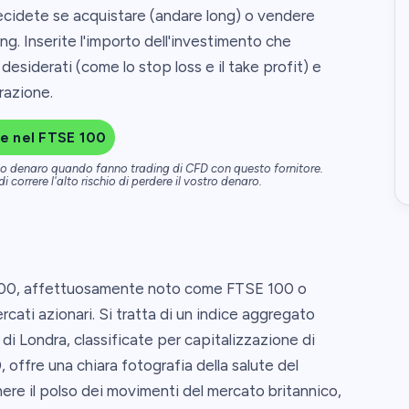
decidete se acquistare (andare long) o vendere
ing. Inserite l'importo dell'investimento che
desiderati (come lo stop loss e il take profit) e
razione.
re nel FTSE 100
dono denaro quando fanno trading di CFD con questo fornitore.
 correre l'alto rischio di perdere il vostro denaro.
 100, affettuosamente noto come FTSE 100 o
cati azionari. Si tratta di un indice aggregato
di Londra, classificate per capitalizzazione di
offre una chiara fotografia della salute del
ere il polso dei movimenti del mercato britannico,