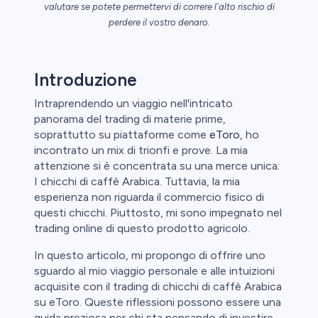
valutare se potete permettervi di correre l'alto rischio di
ica
perdere il vostro denaro.
aglio perde
Introduzione
Intraprendendo un viaggio nell'intricato
panorama del trading di materie prime,
soprattutto su piattaforme come
eToro
, ho
incontrato un mix di trionfi e prove. La mia
attenzione si è concentrata su una merce unica:
I chicchi di caffè Arabica. Tuttavia, la mia
esperienza non riguarda il commercio fisico di
questi chicchi. Piuttosto, mi sono impegnato nel
trading online di questo prodotto agricolo.
In questo articolo, mi propongo di offrire uno
sguardo al mio viaggio personale e alle intuizioni
acquisite con il trading di chicchi di caffè Arabica
su eToro. Queste riflessioni possono essere una
guida preziosa per chi sta pensando di investire