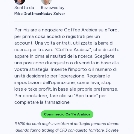
Scritto da
Reviewed by
Mike Druttman
Nadav Zelver
Per iniziare a negoziare Coffee Arabica su
eToro
,
per prima cosa accedi o registrati per un
account. Una volta entrati, utilizzate la barra di
ricerca per trovare "Coffee Arabica", che di solito
ypto
appare in cima ai risultati della ricerca. Scegliete
una posizione di acquisto o di vendita in base alla
vostra strategia. Inserite l'importo o il numero di
unità desiderato per l'operazione. Regolare le
impostazioni dell'operazione, come leva, stop
loss e take profit, in base alle proprie preferenze.
Per concludere, fare clic su "Apri trade" per
completare la transazione.
eggio
Commercio Caffè Arabica
le
Il 52% dei conti degli investitori al dettaglio perdono denaro
quando fanno trading di CFD con questo fornitore. Dovete