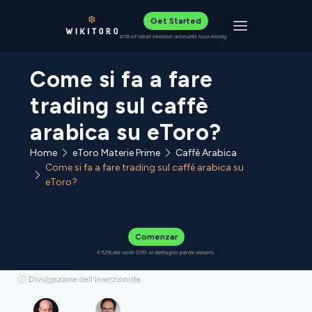
Get Started
Toggle navigat
61% of retail investor accounts lose money
Come si fa a fare
trading sul caffè
arabica su eToro?
Home
eToro Materie Prime
Caffè Arabica
Come si fa a fare trading sul caffè arabica su
eToro?
Comenzar
Il 52% dei conti CFD al dettaglio perde denaro.
ⓘ Divulgazione dell'inserzionista